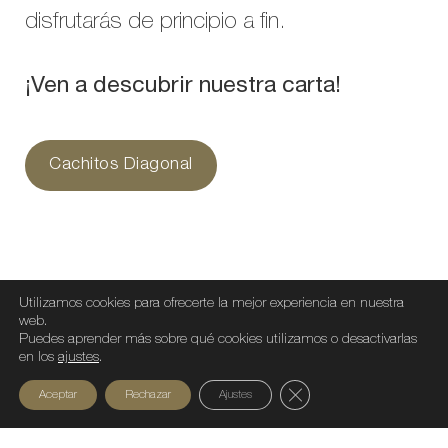
disfrutarás de principio a fin.
¡Ven a descubrir nuestra carta!
Cachitos Diagonal
Utilizamos cookies para ofrecerte la mejor experiencia en nuestra
web.
Puedes aprender más sobre qué cookies utilizamos o desactivarlas
en los
ajustes
.
Compartir artículo
Cerrar el banner de c
Aceptar
Rechazar
Ajustes
Facebook
LinkedIn