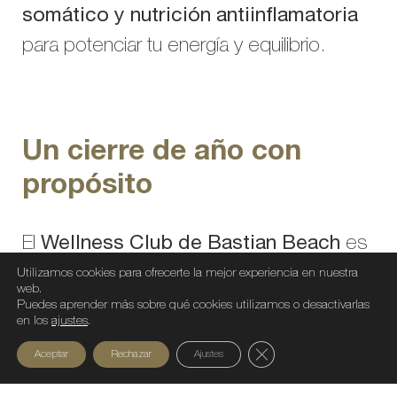
somático y nutrición antiinflamatoria
para potenciar tu energía y equilibrio.
Un cierre de año con
propósito
El
Wellness Club de Bastian Beach
es
una invitación a
regalarte tiempo,
Utilizamos cookies para ofrecerte la mejor experiencia en nuestra
web.
movimiento y bienestar
.
Puedes aprender más sobre qué cookies utilizamos o desactivarlas
en los
ajustes
.
Cerrar el banner de c
Aceptar
Rechazar
Ajustes
Tres fechas, tres disciplinas, un mismo
espíritu: cuidar de ti mientras disfrutas del