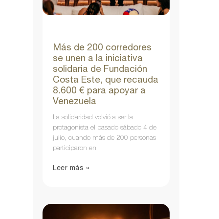
Más de 200 corredores
se unen a la iniciativa
solidaria de Fundación
Costa Este, que recauda
8.600 € para apoyar a
Venezuela
La solidaridad volvió a ser la
protagonista el pasado sábado 4 de
julio, cuando más de 200 personas
participaron en
Leer más »