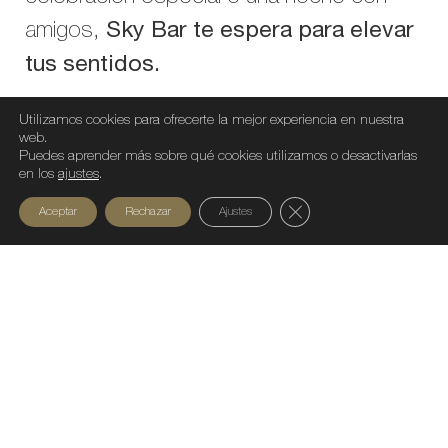
amigos,
Sky Bar te espera para elevar
tus sentidos.
Utilizamos cookies para ofrecerte la mejor experiencia en nuestra
web.
Reservar en Sky Bar
Puedes aprender más sobre qué cookies utilizamos o desactivarlas
en los
ajustes
.
Cerrar el banner de c
Aceptar
Rechazar
Ajustes
Compartir artículo
Facebook
LinkedIn