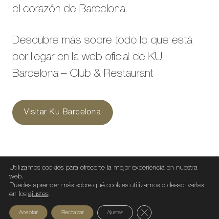
el corazón de Barcelona.
Descubre más sobre todo lo que está
por llegar en la web oficial de KU
Barcelona – Club & Restaurant
Visitar Ku Barcelona
Utilizamos cookies para ofrecerte la mejor experiencia en nuestra
web.
Puedes aprender más sobre qué cookies utilizamos o desactivarlas
en los
ajustes
.
Compartir artículo
Cerrar el banner de c
Aceptar
Rechazar
Ajustes