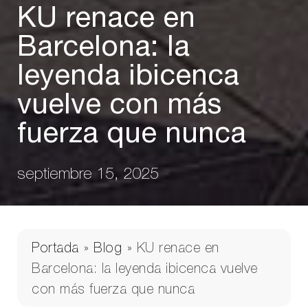
KU renace en
Barcelona: la
leyenda ibicenca
vuelve con más
fuerza que nunca
septiembre 15, 2025
Portada
»
Blog
»
KU renace en
Barcelona: la leyenda ibicenca vuelve
con más fuerza que nunca