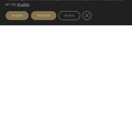
en los
ajustes
.
Cerrar el banner de c
Aceptar
Rechazar
Ajustes